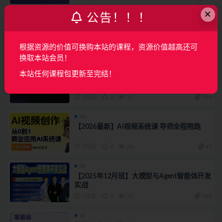
×
公告！！！
AI
AI绘画大师班-1207期
根据资源的价值可换购本站的课程，资源价值越高还可
5月前
0
14
198
换取本站会员！
AI
本站任何课程包更新至完结！
Ai绘画大师基础班-0726期
5月前
0
11
198
AI
【2026最新】AI视频系统课 导师全程陪跑
5月前
0
28
45
AI
【2025年12月班】大模型与Agent智能体开发
实战
5月前
0
39
360
AI