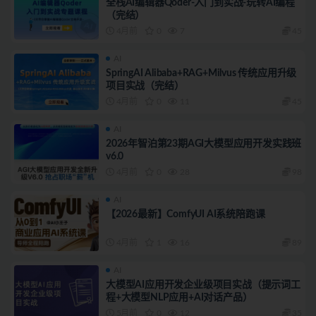
全栈AI编辑器Qoder-入门到实战-玩转AI编程
（完结）
4月前
0
7
45
AI
SpringAI Alibaba+RAG+Milvus 传统应用升级
项目实战（完结）
4月前
0
11
45
AI
2026年智泊第23期AGI大模型应用开发实践班
v6.0
4月前
0
28
98
AI
【2026最新】ComfyUI AI系统陪跑课
4月前
1
16
89
AI
大模型AI应用开发企业级项目实战（提示词工
程+大模型NLP应用+AI对话产品）
5月前
0
12
35