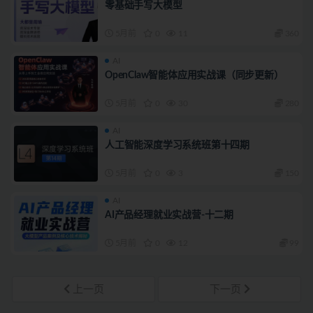
零基础手写大模型
5月前
0
11
360
AI
OpenClaw智能体应用实战课（同步更新）
5月前
0
30
280
AI
人工智能深度学习系统班第十四期
5月前
0
3
150
AI
AI产品经理就业实战营-十二期
5月前
0
12
99
上一页
下一页