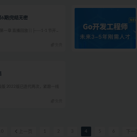
6期|完结无密
一章 直播回放 | | ├──1-1 节开...
免费
结
升级版 2022版已迭代两次，紧跟一线
免费
10
1
2
3
4
5
6
上一页
下一