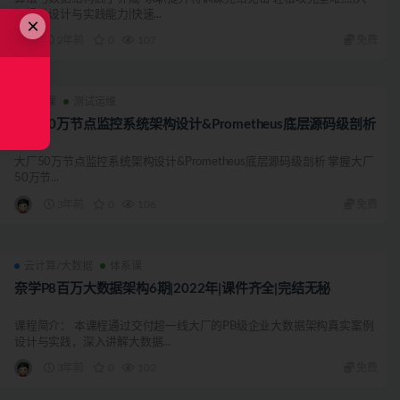
幅提升设计与实践能力|快速...
×
2年前
0
107
免费
体系课
测试运维
大厂50万节点监控系统架构设计&Prometheus底层源码级剖析
大厂50万节点监控系统架构设计&Prometheus底层源码级剖析 掌握大厂
50万节...
3年前
0
106
免费
云计算/大数据
体系课
奈学P8百万大数据架构6期|2022年|课件齐全|完结无秘
课程简介： 本课程通过交付超一线大厂的PB级企业大数据架构真实案例
设计与实践，深入讲解大数据...
3年前
0
102
免费