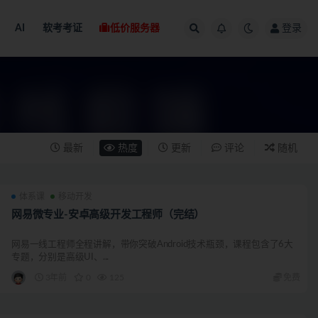
AI
软考考证
低价服务器
登录
最新
热度
更新
评论
随机
体系课
移动开发
网易微专业-安卓高级开发工程师（完结）
网易一线工程师全程讲解，带你突破Android技术瓶颈，课程包含了6大
专题，分别是高级UI、...
3年前
0
125
免费