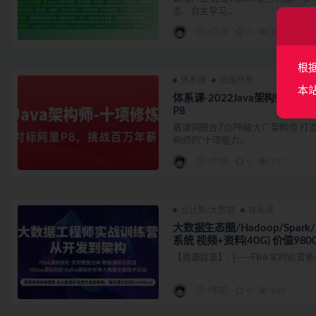
态、自主学习...
8月前
0
108
根
体系课
后端开发
本
体系课-2022Java架构师十
P8
慕课网联合7位P8级大厂架构师 打造J
构师的“十项能力...
3年前
0
107
云计算/大数据
体系课
大数据生态圈/Hadoop/Spark
系统 视频+资料(40G) 价值980
【资源目录】: ├──Flink实时运营系统 | ├
3年前
0
105