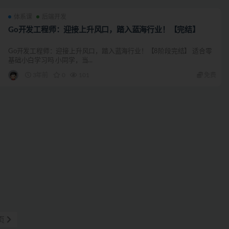
体系课
后端开发
Go开发工程师：迎接上升风口，踏入蓝海行业！【完结】
Go开发工程师：迎接上升风口，踏入蓝海行业！【8阶段完结】 适合零
基础小白学习吗 小同学，当...
3年前
0
101
免费
页