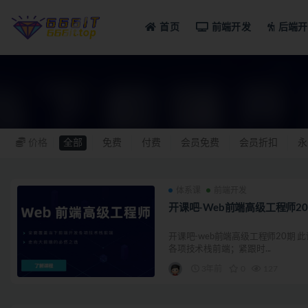
首页
前端开发
后端开
体系
价格
全部
免费
付费
会员免费
会员折扣
永
体系课
前端开发
开课吧-Web前端高级工程师2
开课吧-web前端高级工程师20期
各项技术栈前端；紧跟时...
3年前
0
127