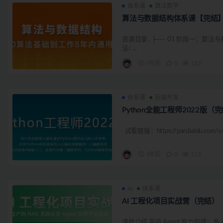
体系课
算法数学
算法与数据结构体系课【完结
资源目录 . ├── 01 阶段一：算法
法/ ...
3年前
0
122
体系课
后端开发
Python全能工程师2022版（
试看链接：https://pan.baidu.com/s/1
3年前
0
115
AI
体系课
AI 工程化项目实战营（完结）
课程介绍 高级 Agent 能力构建：多