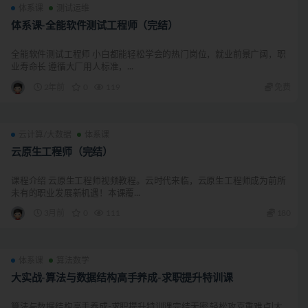
体系课
测试运维
体系课-全能软件测试工程师（完结）
全能软件测试工程师 小白都能轻松学会的热门岗位，就业前景广阔，职
业寿命长 遵循大厂用人标准，...
2年前
0
119
免费
云计算/大数据
体系课
云原生工程师（完结）
课程介绍 云原生工程师视频教程。云时代来临，云原生工程师成为前所
未有的职业发展新机遇！本课覆...
3月前
0
111
180
体系课
算法数学
大实战-算法与数据结构高手养成-求职提升特训课
算法与数据结构高手养成-求职提升特训课完结无密 轻松攻克重难点|大