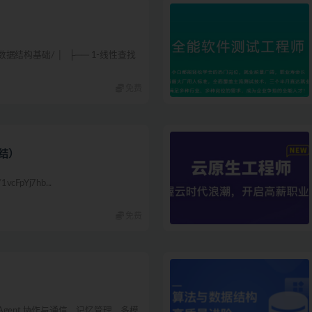
】
与数据结构基础/ │ ├── 1-线性查找
免费
完结）
vcFpYj7hb...
免费
 Agent 协作与通信、记忆管理、多模