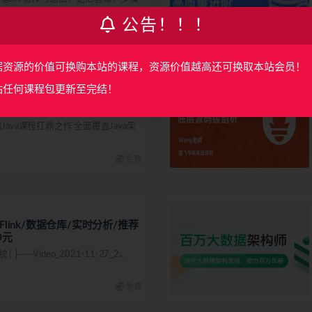
公告！！！
160
据资源的价值可换购本站的课程，资源价值越高还可换取本站会员！
站任何课程包更新至完结！
项全能40周【完结无密】|对标阿里
ava课程扛鼎之作 全面覆盖Java架
免费
/Flink/数据仓库/实时分析/推荐
0元
──Video_2021-11-27_2...
免费