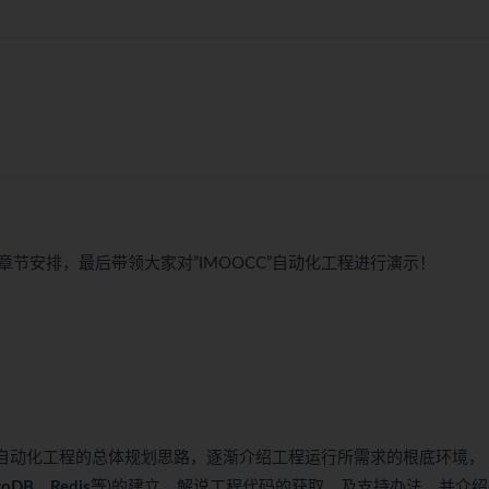
节安排，最后带领大家对”IMOOCC”自动化工程进行演示！
这个自动化工程的总体规划思路，逐渐介绍工程运行所需求的根底环境，
goDB
、
Redis
等)的建立。解说工程代码的获取、及支持办法。并介绍