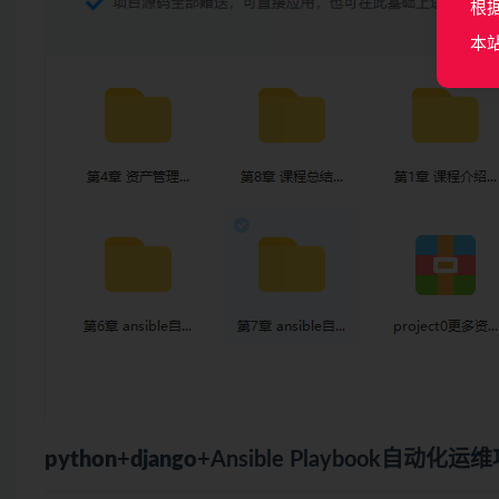
根
本
python
+
django
+Ansible Playbook自动化