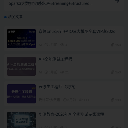
Spark3大数据实时处理-Streaming+Structured
Streaming 实战
相关文章
京峰Linux云计+AIOps大模型全套VIP班2026
AI
2月前
3
160
AI+全能测试工程师
AI
3月前
21
360
云原生工程师（完结）
云计算/大数据
3月前
111
180
华测教育-2026年AI全栈测试专家课程
AI
3月前
3
380