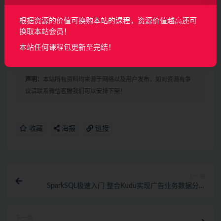
Kubernetes概述(33分钟)
根据资源的价值可换购本站的课程，资源价值越高还可
Kubernetes集群部署（上）(95分钟)
换取本站会员！
Kubernetes集群部署（中）(106分钟)
本站任何课程包更新至完结！
Kubernetes集群部署（下）(36分钟)
声明：
本站所有资料均来源于网络以及用户发布，如对资源有争
议请联系微信客服我们可以安排下架！
收藏
海报
链接
上一篇
SparkSQL极速入门 整合Kudu实现广告业务数据分析
（完结）
下一篇