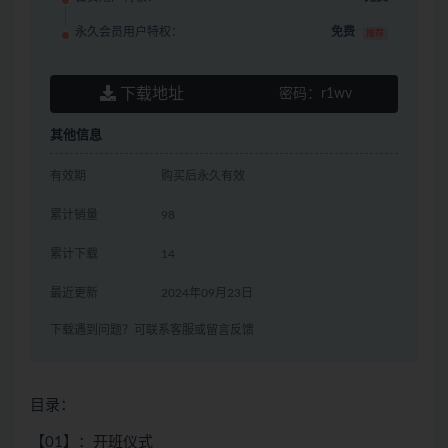
永久会员用户特权：
免费
推荐
下载地址
密码：
r1wv
其他信息
有效期
购买后永久有效
累计销量
98
累计下载
14
最近更新
2024年09月23日
下载遇到问题？可联系客服或留言反馈
目录：
【01】：开班仪式