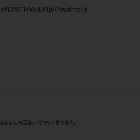
0B7p9E8SCTvWuL9TpA?pwd=rq4z
理念以及所需要用到的核心技术能力。