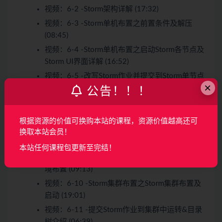
视频：
6-2 -Storm架构详解 (17:32)
视频：
6-3 -Storm单机布置之前置条件及解压
(08:45)
视频：
6-4 -Storm单机布置之启动Storm各节点及
Storm UI界面详解 (16:52)
视频：
6-5 -改写Storm作业并提交到Storm单节点
×
集群运转 (18:18)
公告！！！
视频：
6-6 -Storm常用命令介绍 (06:29)
视频：
6-7 -Storm集群布置规划 (06:05)
试看
根据资源的价值可换购本站的课程，资源价值越高还可
视频：
6-8 -Storm集群布置之软件包分发和jdk布
换取本站会员！
置 (04:19)
本站任何课程包更新至完结！
视频：
6-9 -Storm集群布置之ZooKeeper分布式环
境布置 (09:13)
视频：
6-10 -Storm集群布置之Storm集群布置及
启动 (19:01)
视频：
6-11 -提交Storm作业到集群中运转&目录
树介绍 (06:39)