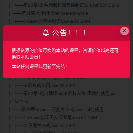
| | └──第20章-条件判断和流程控制语句If.pdf 559.56kb
| ├──第21章-结构化命令case-for-while
| | ├──1-case-流程控制语句.exe 65.60M
×
| | ├──2-循环语句.exe 82.18M
公告！！！
| | ├──3-while循环语句和循环嵌套.exe 59.61M
| | ├──4-实战-3个shell脚本实战.exe 37.45M
根据资源的价值可换购本站的课程，资源价值越高还可
| | └──第21章-结构化命令case-for-while.pdf 303.41kb
换取本站会员！
| ├──第22章-跳出循环-shift参数左移-函数的使用
本站任何课程包更新至完结！
| | ├──1-跳出循环.exe 93.62M
| | ├──2-Shift参数左移指令.exe 31.98M
| | ├──3-函数的使用.exe 62.43M
| | └──第22章-跳出循环-shift参数左移-函数的使用.pdf
216.21kb
| ├──第23章-expect-正则表达式-sed-cut的使用
| | ├──1-expect实现无交互登录.exe 67.18M
| | ├──2-正则表达式.exe 35.75M