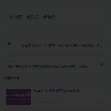
收藏
海报
链接
上一篇
马军老师.202411.软考中级信息系统项目管理师 | 更新
中
下一篇
AI大模型应用开发​模型训练-RAG-Agent-AI项目实战-行
业落地课
相关文章
Java AI 高级全能工程师体系课
AI
2周前
16
360