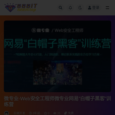
登录
全部
微专业-Web安全工程师微专业网易“白帽子黑客”训
练营
后端开发
3年前
0
31
免费