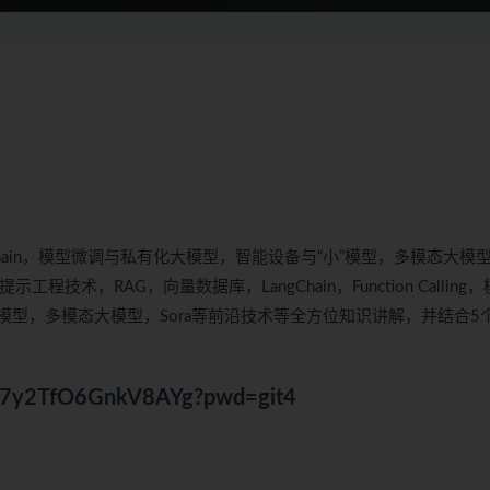
hain，模型微调与私有化
大模型
，智能设备与“小”模型，多模态
大模
术，RAG，向量数据库，LangChain，Function Calling
大模型，多模态大模型，Sora等前沿技术等全方位知识讲解，并结合5
IXF7y2TfO6GnkV8AYg?pwd=git4