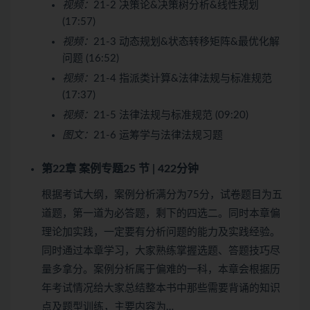
视频：
21-2 决策论&决策树分析&线性规划
(17:57)
视频：
21-3 动态规划&状态转移矩阵&最优化解
问题 (16:52)
视频：
21-4 指派类计算&法律法规与标准规范
(17:37)
视频：
21-5 法律法规与标准规范 (09:20)
图文：
21-6 运筹学与法律法规习题
第22章 案例专题
25 节 | 422分钟
根据考试大纲，案例分析满分为75分，试卷题目为五
道题，第一道为必答题，剩下的四选二。同时本章偏
理论加实践，一定要有分析问题的能力及实践经验。
同时通过本章学习，大家熟练掌握选题、答题技巧尽
量多拿分。案例分析属于偏难的一科，本章会根据历
年考试情况给大家总结整本书中那些需要背诵的知识
点及题型训练，主要内容为…