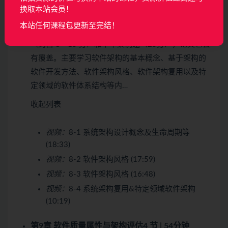
本章主要在上午选择、案例分析和论文中都会出现。
换取本站会员！
本章内容侧重于概念知识，考查的知识点来源于教
本站任何课程包更新至完结！
材。根据考试大纲，本章知识点会涉及单项选择题
（约占 8～15 分）和下午案例题（25分），论文也会
有覆盖。主要学习软件架构的基本概念、基于架构的
软件开发方法、软件架构风格、软件架构复用以及特
定领域的软件体系结构等内…
收起列表
视频：
8-1 系统架构设计概念及生命周期等
(18:33)
视频：
8-2 软件架构风格 (17:59)
视频：
8-3 软件架构风格 (16:48)
视频：
8-4 系统架构复用&特定领域软件架构
(10:19)
第9章 软件质量属性与架构评估
4 节 | 54分钟