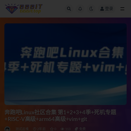
登录
全部
奔跑吧Linux社区合集 第1+2+3+4季+死机专题
+RISC-V高级+arm64高级+vim+git
测试运维
2年前
0
113
免费