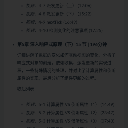
视频：
4-7 派发更新（上） (12:06)
视频：
4-8 派发更新（下） (15:22)
视频：
4-9 nextTick (16:49)
视频：
4-10 检测变化的注意事项 (17:25)
第5章 深入响应式原理（下）
15 节 | 196分钟
详细讲解了数据的变化如何驱动视图的变化，分析了
响应式对象的创建，依赖收集、派发更新的实现过
程，一些特殊情况的处理，并对比了计算属性和侦听
属性的实现，最后分析了组件更新的过程。
收起列表
视频：
5-1 计算属性 VS 侦听属性（1） (14:49)
视频：
5-2 计算属性 VS 侦听属性（2） (23:47)
视频：
5-3 计算属性 VS 侦听属性（3） (07:43)