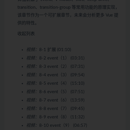
transition、transition-group 等常用功能的原理实现，
该章节作为一个可扩展章节，未来会分析更多 Vue 提
供的特性。
收起列表
视频：
8-1 扩展 (01:10)
视频：
8-2 event（1） (03:31)
视频：
8-3 event（2） (07:31)
视频：
8-4 event（3） (09:54)
视频：
8-5 event（4） (15:10)
视频：
8-6 event（5） (07:51)
视频：
8-7 event（6） (13:59)
视频：
8-8 event（7） (09:45)
视频：
8-9 event（8） (11:32)
视频：
8-10 event（9） (06:57)