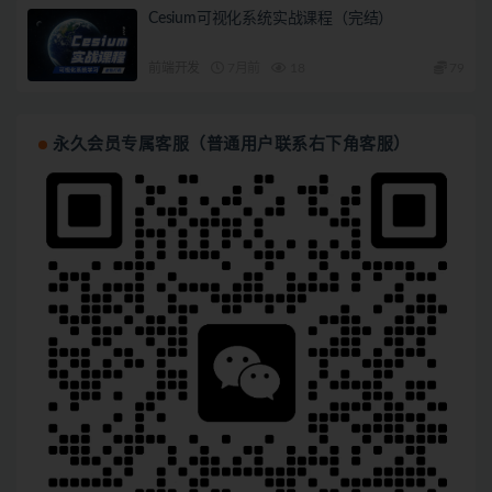
Cesium可视化系统实战课程（完结）
前端开发
7月前
18
79
永久会员专属客服（普通用户联系右下角客服）