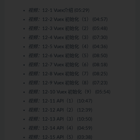
视频：
12-1 Vuex介绍 (05:29)
视频：
12-2 Vuex 初始化（1） (04:57)
视频：
12-3 Vuex 初始化（2） (05:48)
视频：
12-4 Vuex 初始化（3） (07:30)
视频：
12-5 Vuex 初始化（4） (04:36)
视频：
12-6 Vuex 初始化（5） (08:50)
视频：
12-7 Vuex 初始化（6） (08:18)
视频：
12-8 Vuex 初始化（7） (08:25)
视频：
12-9 Vuex 初始化（8） (07:23)
视频：
12-10 Vuex 初始化（9） (05:54)
视频：
12-11 API（1） (10:47)
视频：
12-12 API（2） (12:39)
视频：
12-13 API（3） (10:50)
视频：
12-14 API（4） (04:59)
视频：
12-15 API（5） (03:38)