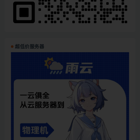
超低价服务器