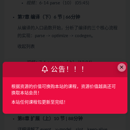
视频：
6-14 parse（10） (05:45)
第7章 编译（下）
6 节 | 66分钟
从编译的入口函数开始，分析了编译的三个核心流程
的实现：parse -> optimize -> codegen。
收起列表
视频：
7-1 optimize（上） (12:04)
×
公告！！！
视频：
7-2 optimize（下） (14:56)
视频：
7-3 codegen（1） (06:46)
根据资源的价值可换购本站的课程，资源价值越高还可
视频：
7-4 codegen（2） (11:33)
换取本站会员！
视频：
7-5 codegen（3） (05:18)
本站任何课程包更新至完结！
视频：
7-6 codegen（4） (14:24)
第8章 扩展（上）
10 节 | 88分钟
详细讲解了 event、v-model、slot、keep-alive、