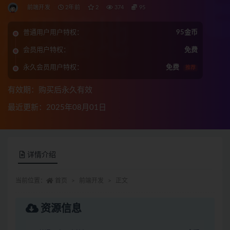
前端开发
2年前
2
374
95
普通用户用户特权：
95金币
会员用户特权：
免费
永久会员用户特权：
免费
推荐
有效期：购买后永久有效
最近更新：2025年08月01日
详情介绍
当前位置：
首页
前端开发
正文
资源信息