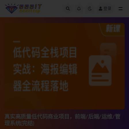
登录
全部
真实高质量低代码商业项目，前端/后端/运维/管
理系统(完结)