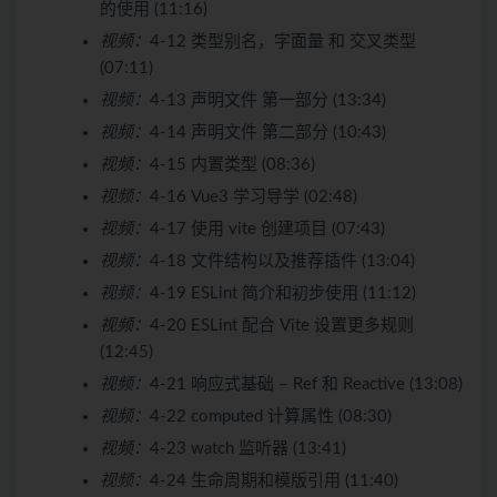
的使用 (11:16)
视频：
4-12 类型别名，字面量 和 交叉类型
(07:11)
视频：
4-13 声明文件 第一部分 (13:34)
视频：
4-14 声明文件 第二部分 (10:43)
视频：
4-15 内置类型 (08:36)
视频：
4-16 Vue3 学习导学 (02:48)
视频：
4-17 使用 vite 创建项目 (07:43)
视频：
4-18 文件结构以及推荐插件 (13:04)
视频：
4-19 ESLint 简介和初步使用 (11:12)
视频：
4-20 ESLint 配合 Vite 设置更多规则
(12:45)
视频：
4-21 响应式基础 – Ref 和 Reactive (13:08)
视频：
4-22 computed 计算属性 (08:30)
视频：
4-23 watch 监听器 (13:41)
视频：
4-24 生命周期和模版引用 (11:40)