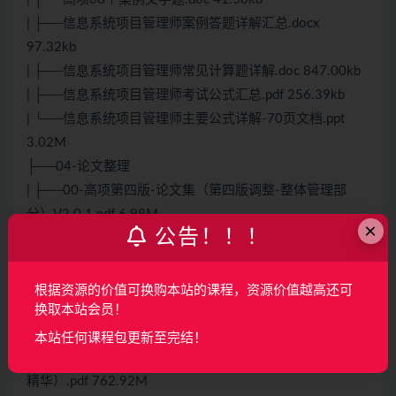
| ├──信息系统项目管理师案例答题详解汇总.docx
97.32kb
| ├──信息系统项目管理师常见计算题详解.doc 847.00kb
| ├──信息系统项目管理师考试公式汇总.pdf 256.39kb
| └──信息系统项目管理师主要公式详解-70页文档.ppt
3.02M
├──04-论文整理
| ├──00-高项第四版-论文集（第四版调整-整体管理部
分）V2.0.1.pdf 6.98M
×
公告！！！
| ├──01-论文万能模版.doc 29.00kb
| ├──02-高项–优秀论文(十大知识领域各一篇).doc
145.00kb
根据资源的价值可换购本站的课程，资源价值越高还可
| ├──03-信息系统项目管理师法宝-万能论文的模板.pdf
换取本站会员！
121.27kb
本站任何课程包更新至完结！
| ├──高项第四版-论文集（第四版调整）V2.2（完整-VIP
精华）.pdf 762.92M