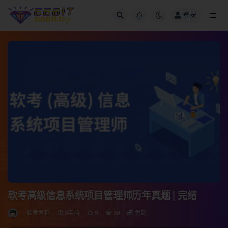
登录
全部
软考高级信息系统项目管理师历年真题 | 完结
软考考证
3年前
0
50
免费