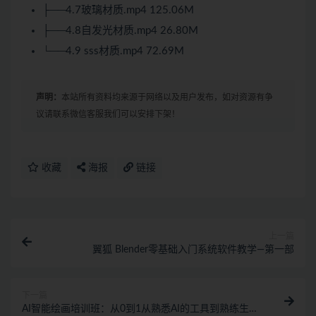
├──4.7玻璃材质.mp4 125.06M
├──4.8自发光材质.mp4 26.80M
└──4.9 sss材质.mp4 72.69M
声明：
本站所有资料均来源于网络以及用户发布，如对资源有争
议请联系微信客服我们可以安排下架！
收藏
海报
链接
上一篇
翼狐 Blender零基础入门系统软件教学—第一部
下一篇
AI智能绘画培训班：从0到1从熟悉AI的工具到熟练生成