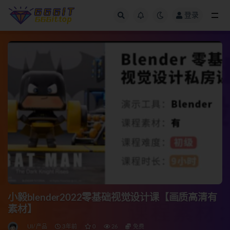
登录
全部
小毅blender2022零基础视觉设计课【画质高清有
素材】
UI/产品
3年前
0
26
免费