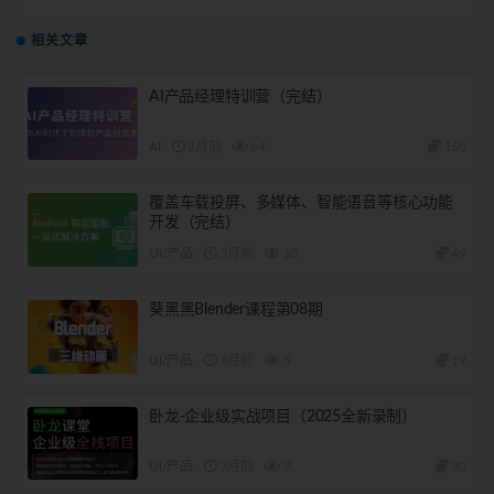
自己设计作品的AI绘画课
相关文章
AI产品经理特训营（完结）
AI
2月前
64
160
覆盖车载投屏、多媒体、智能语音等核心功能
开发（完结）
UI/产品
3月前
10
49
葵黑黑Blender课程第08期
UI/产品
4月前
5
19
卧龙-企业级实战项目（2025全新录制）
UI/产品
7月前
7
30