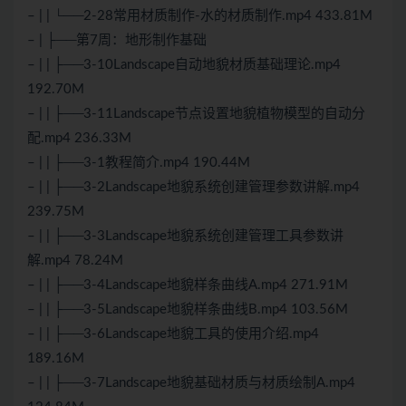
– | | └──2-28常用材质制作-水的材质制作.mp4 433.81M
– | ├──第7周：地形制作基础
– | | ├──3-10Landscape自动地貌材质基础理论.mp4
192.70M
– | | ├──3-11Landscape节点设置地貌植物模型的自动分
配.mp4 236.33M
– | | ├──3-1教程简介.mp4 190.44M
– | | ├──3-2Landscape地貌系统创建管理参数讲解.mp4
239.75M
– | | ├──3-3Landscape地貌系统创建管理工具参数讲
解.mp4 78.24M
– | | ├──3-4Landscape地貌样条曲线A.mp4 271.91M
– | | ├──3-5Landscape地貌样条曲线B.mp4 103.56M
– | | ├──3-6Landscape地貌工具的使用介绍.mp4
189.16M
– | | ├──3-7Landscape地貌基础材质与材质绘制A.mp4