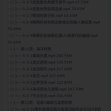
– | | ├──5-2-5皮肤散色和细节调节.mp4 67.72M
– | | ├──5-2-6皮肤材质贴图连接.mp4 78.41M
– | | ├──5-2-7眼球材质分析.mp4 63.55M
– | | ├──5-2-8眼睛折射材质函数输出和输入端设置.mp4
70.39M
– | | └──5-2-9眼睛折射函数虹膜UV遮罩代码编辑.mp4
76.42M
– | ├──第11周：海洋材质
– | | ├──5-3-1基础水面.mp4 283.95M
– | | ├──5-3-2真实透明.mp4 149.91M
– | | ├──5-3-3波浪制作.mp4 217.69M
– | | ├──5-3-4浪花.mp4 225.44M
– | | ├──5-3-5边界泡沫.mp4 122.85M
– | | ├──5-3-6海洋颜色与透明.mp4 247.70M
– | | └──5-3-7节点优化.mp4 336.94M
– | ├──第12周：动画1编辑与蓝图控制
– | | ├──6-3-10角色表情动画与肢体动画导出与UE4中的