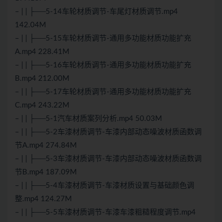
– | | ├──5-14车轮材质调节-车尾灯材质调节.mp4
142.04M
– | | ├──5-15车轮材质调节-通用多功能材质功能扩充
A.mp4 228.41M
– | | ├──5-16车轮材质调节-通用多功能材质功能扩充
B.mp4 212.00M
– | | ├──5-17车轮材质调节-通用多功能材质功能扩充
C.mp4 243.22M
– | | ├──5-1汽车材质案列分析.mp4 50.03M
– | | ├──5-2车漆材质调节-车漆内部动态噪波材质函数调
节A.mp4 274.84M
– | | ├──5-3车漆材质调节-车漆内部动态噪波材质函数调
节B.mp4 187.09M
– | | ├──5-4车漆材质调节-车漆材质设置与基础颜色调
整.mp4 124.27M
– | | ├──5-5车漆材质调节-车漆车漆粗糙程度调节.mp4