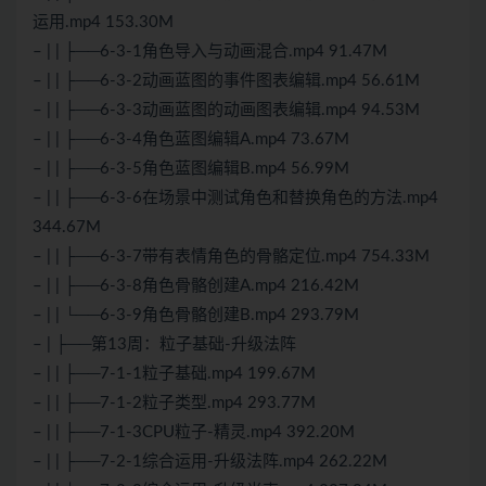
运用.mp4 153.30M
– | | ├──6-3-1角色导入与动画混合.mp4 91.47M
– | | ├──6-3-2动画蓝图的事件图表编辑.mp4 56.61M
– | | ├──6-3-3动画蓝图的动画图表编辑.mp4 94.53M
– | | ├──6-3-4角色蓝图编辑A.mp4 73.67M
– | | ├──6-3-5角色蓝图编辑B.mp4 56.99M
– | | ├──6-3-6在场景中测试角色和替换角色的方法.mp4
344.67M
– | | ├──6-3-7带有表情角色的骨骼定位.mp4 754.33M
– | | ├──6-3-8角色骨骼创建A.mp4 216.42M
– | | └──6-3-9角色骨骼创建B.mp4 293.79M
– | ├──第13周：粒子基础-升级法阵
– | | ├──7-1-1粒子基础.mp4 199.67M
– | | ├──7-1-2粒子类型.mp4 293.77M
– | | ├──7-1-3CPU粒子-精灵.mp4 392.20M
– | | ├──7-2-1综合运用-升级法阵.mp4 262.22M