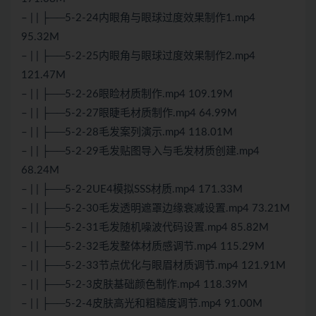
– | | ├──5-2-24内眼角与眼球过度效果制作1.mp4
95.32M
– | | ├──5-2-25内眼角与眼球过度效果制作2.mp4
121.47M
– | | ├──5-2-26眼睑材质制作.mp4 109.19M
– | | ├──5-2-27眼睫毛材质制作.mp4 64.99M
– | | ├──5-2-28毛发案列演示.mp4 118.01M
– | | ├──5-2-29毛发贴图导入与毛发材质创建.mp4
68.24M
– | | ├──5-2-2UE4模拟SSS材质.mp4 171.33M
– | | ├──5-2-30毛发透明遮罩边缘衰减设置.mp4 73.21M
– | | ├──5-2-31毛发随机噪波代码设置.mp4 85.82M
– | | ├──5-2-32毛发整体材质感调节.mp4 115.29M
– | | ├──5-2-33节点优化与眼眉材质调节.mp4 121.91M
– | | ├──5-2-3皮肤基础颜色制作.mp4 118.39M
– | | ├──5-2-4皮肤高光和粗糙度调节.mp4 91.00M