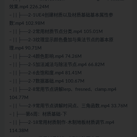
效果.mp4 226.24M
– | | ├──2-1UE4创建材质以及材质基础基本属性参
数‘.mp4 102.98M
– | | ├──2-2常用材质节点分类.mp4 105.01M
– | | ├──2-3纹理显示颜色叠加与乘法节点的基本原
理.mp4 90.71M
– | | ├──2-4颜色影响.mp4 74.26M
– | | ├──2-5加法减法与除法节点.mp4 66.82M
– | | ├──2-6去饱和度.mp4 81.41M
– | | ├──2-7数据基础.mp4 100.67M
– | | ├──2-8常用节点讲解lerp、fresned、clamp.mp4
104.77M
– | | └──2-9常用节点讲解时间点、三角函数.mp4 33.76M
– | ├──第6周：材质基础-下
– | | ├──2-18常用材质制作-木制地板材质调节.mp4
114.38M