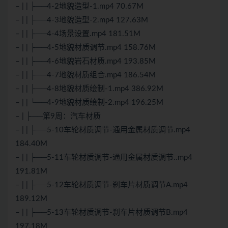
– | | ├──4-2地貌造型-1.mp4 70.67M
– | | ├──4-3地貌造型-2.mp4 127.63M
– | | ├──4-4场景设置.mp4 181.51M
– | | ├──4-5地貌材质调节.mp4 158.76M
– | | ├──4-6地貌岩石材质.mp4 193.85M
– | | ├──4-7地貌材质组合.mp4 186.54M
– | | ├──4-8地貌材质绘制-1.mp4 386.92M
– | | └──4-9地貌材质绘制-2.mp4 196.25M
– | ├──第9周：汽车材质
– | | ├──5-10车轮材质调节-通用金属材质调节.mp4
184.40M
– | | ├──5-11车轮材质调节-通用金属材质调节..mp4
191.81M
– | | ├──5-12车轮材质调节-刹车片材质调节A.mp4
189.12M
– | | ├──5-13车轮材质调节-刹车片材质调节B.mp4
197.18M