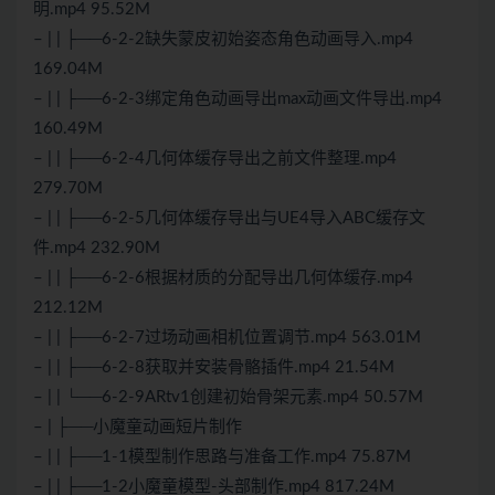
明.mp4 95.52M
– | | ├──6-2-2缺失蒙皮初始姿态角色动画导入.mp4
169.04M
– | | ├──6-2-3绑定角色动画导出max动画文件导出.mp4
160.49M
– | | ├──6-2-4几何体缓存导出之前文件整理.mp4
279.70M
– | | ├──6-2-5几何体缓存导出与UE4导入ABC缓存文
件.mp4 232.90M
– | | ├──6-2-6根据材质的分配导出几何体缓存.mp4
212.12M
– | | ├──6-2-7过场动画相机位置调节.mp4 563.01M
– | | ├──6-2-8获取并安装骨骼插件.mp4 21.54M
– | | └──6-2-9ARtv1创建初始骨架元素.mp4 50.57M
– | ├──小魔童动画短片制作
– | | ├──1-1模型制作思路与准备工作.mp4 75.87M
– | | ├──1-2小魔童模型-头部制作.mp4 817.24M