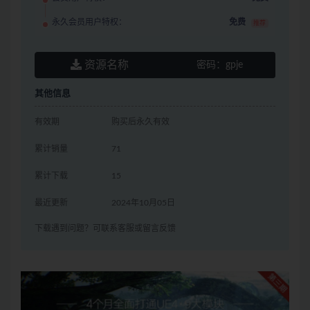
永久会员用户特权：
免费
推荐
资源名称
密码：
gpje
其他信息
有效期
购买后永久有效
累计销量
71
累计下载
15
最近更新
2024年10月05日
下载遇到问题？可联系客服或留言反馈