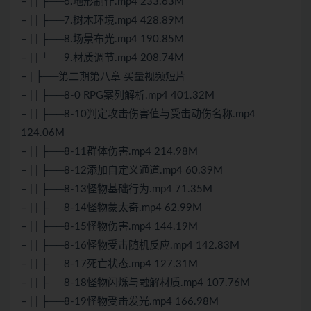
– | | ├──6.地形制作.mp4 233.63M
– | | ├──7.树木环境.mp4 428.89M
– | | ├──8.场景布光.mp4 190.85M
– | | └──9.材质调节.mp4 208.74M
– | ├──第二期第八章 买量视频短片
– | | ├──8-0 RPG案列解析.mp4 401.32M
– | | ├──8-10判定攻击伤害值与受击动伤名称.mp4
124.06M
– | | ├──8-11群体伤害.mp4 214.98M
– | | ├──8-12添加自定义通道.mp4 60.39M
– | | ├──8-13怪物基础行为.mp4 71.35M
– | | ├──8-14怪物蒙太奇.mp4 62.99M
– | | ├──8-15怪物伤害.mp4 144.19M
– | | ├──8-16怪物受击随机反应.mp4 142.83M
– | | ├──8-17死亡状态.mp4 127.31M
– | | ├──8-18怪物闪烁与融解材质.mp4 107.76M
– | | ├──8-19怪物受击发光.mp4 166.98M