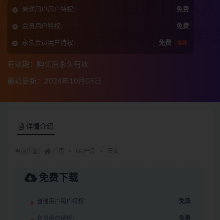
普通用户用户特权：
免费
会员用户特权：
免费
永久会员用户特权：
免费
推荐
有效期：购买后永久有效
最近更新：2024年10月05日
详情介绍
当前位置：
首页
UI/产品
正文
免费下载
普通用户用户特权：
免费
会员用户特权：
免费