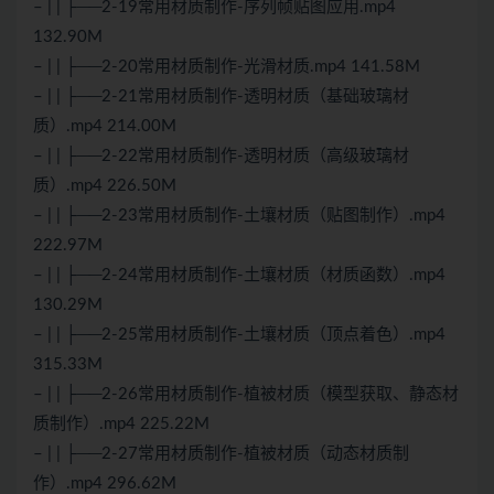
– | | ├──2-19常用材质制作-序列帧贴图应用.mp4
132.90M
– | | ├──2-20常用材质制作-光滑材质.mp4 141.58M
– | | ├──2-21常用材质制作-透明材质（基础玻璃材
质）.mp4 214.00M
– | | ├──2-22常用材质制作-透明材质（高级玻璃材
质）.mp4 226.50M
– | | ├──2-23常用材质制作-土壤材质（贴图制作）.mp4
222.97M
– | | ├──2-24常用材质制作-土壤材质（材质函数）.mp4
130.29M
– | | ├──2-25常用材质制作-土壤材质（顶点着色）.mp4
315.33M
– | | ├──2-26常用材质制作-植被材质（模型获取、静态材
质制作）.mp4 225.22M
– | | ├──2-27常用材质制作-植被材质（动态材质制
作）.mp4 296.62M