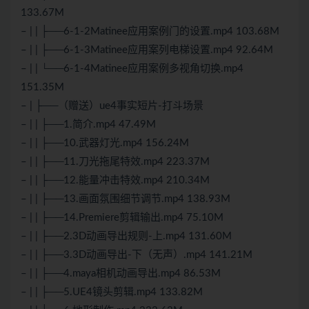
133.67M
– | | ├──6-1-2Matinee应用案例门的设置.mp4 103.68M
– | | ├──6-1-3Matinee应用案列电梯设置.mp4 92.64M
– | | └──6-1-4Matinee应用案例多视角切换.mp4
151.35M
– | ├──（赠送）ue4事实短片-打斗场景
– | | ├──1.简介.mp4 47.49M
– | | ├──10.武器灯光.mp4 156.24M
– | | ├──11.刀光拖尾特效.mp4 223.37M
– | | ├──12.能量冲击特效.mp4 210.34M
– | | ├──13.画面氛围细节调节.mp4 138.93M
– | | ├──14.Premiere剪辑输出.mp4 75.10M
– | | ├──2.3D动画导出规则-上.mp4 131.60M
– | | ├──3.3D动画导出-下（无声）.mp4 141.21M
– | | ├──4.maya相机动画导出.mp4 86.53M
– | | ├──5.UE4镜头剪辑.mp4 133.82M