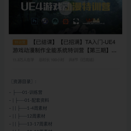
〖资源目录〗:
– ├──01-训练营
– | ├──01-配套资料
– | | ├──1-4周素材
– | | ├──12周素材
– | | ├──13-17周素材