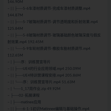
146.90M
– | | ├──5-6车漆材质调节-完成车漆材质调整.mp4
144.87M
– | | ├──5-7玻璃材质调节-调节透明度和折射效果.mp4
125.84M
– | | ├──5-8玻璃材质调节-玻璃基础颜色玻璃深度与假反
射效果.mp4 192.45M
– | | └──5-9车轮材质调节-橡胶车胎材质调节.mp4
112.65M
– | ├──序：训练营宣导片
– | | ├──UE4的行业应用领域.mp4 250.09M
– | | ├──UE4特训营课程安排.mp4 205.86M
– | | └──序：训练营宣导片.mp4 51.63M
– | └──1_17周作业.zip 49.92M
– ├──02-拓展课程
– | ├──matinee应用
– | | ├──6-1-1初识Matinnee编辑与基础操作.mp4