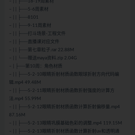
– | | ├──18-19周素材
– | | ├──5-6周素材
– | | ├──8101
– | | ├──9-11周素材
– | | ├──打斗场景-工程文件
– | | ├──直播课对应文件
– | | ├──第七章粒子.rar 22.88M
– | | └──赠送maya资料.zip 2.04G
– | ├──第10周：角色材质
– | | ├──5-2-10眼睛折射材质函数眼球折射方向代码编
辑.mp4 49.48M
– | | ├──5-2-11眼睛折射材质函数折射强度的计算方
法.mp4 55.99M
– | | ├──5-2-12眼睛折射材质函数计算折射偏移量.mp4
87.16M
– | | ├──5-2-13眼睛巩膜基础色彩的调整.mp4 119.15M
– | | ├──5-2-13眼睛折射材质函数计算折射uv和透明通