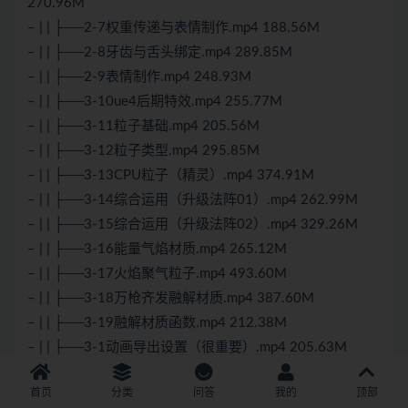
270.96M
– | | ├──2-7权重传递与表情制作.mp4 188.56M
– | | ├──2-8牙齿与舌头绑定.mp4 289.85M
– | | ├──2-9表情制作.mp4 248.93M
– | | ├──3-10ue4后期特效.mp4 255.77M
– | | ├──3-11粒子基础.mp4 205.56M
– | | ├──3-12粒子类型.mp4 295.85M
– | | ├──3-13CPU粒子（精灵）.mp4 374.91M
– | | ├──3-14综合运用（升级法阵01）.mp4 262.99M
– | | ├──3-15综合运用（升级法阵02）.mp4 329.26M
– | | ├──3-16能量气焰材质.mp4 265.12M
– | | ├──3-17火焰聚气粒子.mp4 493.60M
– | | ├──3-18万枪齐发融解材质.mp4 387.60M
– | | ├──3-19融解材质函数.mp4 212.38M
– | | ├──3-1动画导出设置（很重要）.mp4 205.63M
– | | ├──3-20万枪齐发粒子集.mp4 356.48M
首页
分类
问答
我的
顶部
– | | ├──3-21动画最终渲染合成.mp4 481.56M