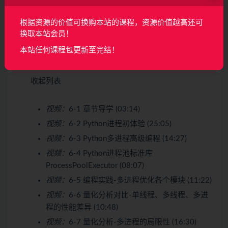
第6章 多进程实践与性能分析
8 节 | 110分钟
本章节内容依然属于基础知识部分，这一章我们会详
根据资源的价值可换购本站的课程，资源价值越高还可
换取本站会员！
细的了解进程相关知识，多进程的使用场景，优缺点
以及和线程的区别等等。并且还会使用进程池优化第 4
本站任何课程包更新至完结！
章中的图片下载器。
收起列表
视频：
6-1 章节导学 (03:14)
视频：
6-2 Python进程初体验 (25:05)
视频：
6-3 Python多进程高级编程 (14:27)
视频：
6-4 Python进程池标准库
ProcessPoolExecutor (08:07)
视频：
6-5 编程实践-多进程优化各个模块 (11:22)
视频：
6-6 量化分析对比-单线程、多线程、多进
程的性能差异 (10:48)
视频：
6-7 量化分析-多进程的局限性 (16:30)