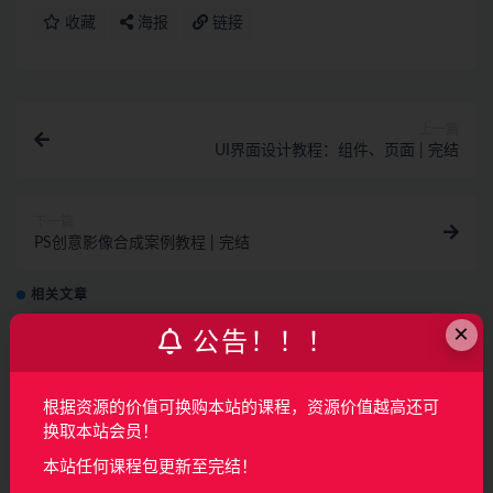
收藏
海报
链接
上一篇
UI界面设计教程：组件、页面 | 完结
下一篇
PS创意影像合成案例教程 | 完结
相关文章
×
公告！！！
AI产品经理特训营（完结）
AI
2月前
64
160
根据资源的价值可换购本站的课程，资源价值越高还可
换取本站会员！
覆盖车载投屏、多媒体、智能语音等核心功能
本站任何课程包更新至完结！
开发（完结）