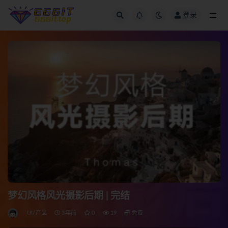
登录
全部
梦幻风格风光摄影后期 | 完结
UI/产品
3年前
0
19
免费