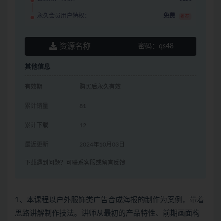
永久会员用户特权：
免费
推荐
资源名称
密码：
qs48
其他信息
有效期
购买后永久有效
累计销量
81
累计下载
12
最近更新
2024年10月03日
下载遇到问题？可联系客服或留言反馈
1、本课程以户外服饰类广告合成海报的制作为案例，带着
思路讲解制作技法。讲师从最初的产品特性、前期画面构