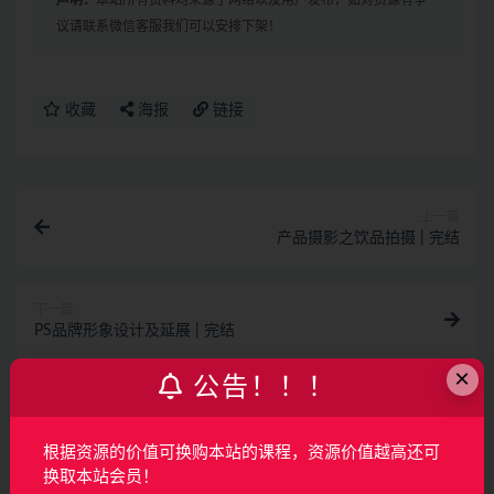
声明：
本站所有资料均来源于网络以及用户发布，如对资源有争
议请联系微信客服我们可以安排下架！
收藏
海报
链接
上一篇
产品摄影之饮品拍摄 | 完结
下一篇
PS品牌形象设计及延展 | 完结
×
公告！！！
相关文章
AI产品经理特训营（完结）
根据资源的价值可换购本站的课程，资源价值越高还可
换取本站会员！
AI
2月前
64
160