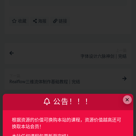
收藏
海报
链接
上一篇
字体设计六脉神剑 | 完结
下一篇
Realflow三维流体制作基础教程 | 完结
相关文章
×
公告！！！
AI产品经理特训营（完结）
根据资源的价值可换购本站的课程，资源价值越高还可
AI
2月前
64
160
换取本站会员！