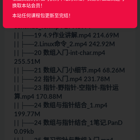
| | ├──17 if-else+switch-case.mp4
换取本站会员！
190.83M
本站任何课程包更新至完结！
| | ├──18 while_goto_breaK-
continue_for.mp4 279.69M
| | ├──19 4.9作业讲解.mp4 214.69M
| | ├──2.Linux命令_2.mp4 242.92M
| | ├──20 数组入门-int-char.mp4
255.51M
| | ├──21 数组入门小细节.mp4 68.26M
| | ├──22 指针入门.mp4 231.78M
| | ├──23 指针-野指针-空指针-指针运
算.mp4 170.88M
| | ├──24 数组与指针结合_1.mp4
199.77M
| | ├──24 数组与指针结合_1笔记.PanD
0.09kb