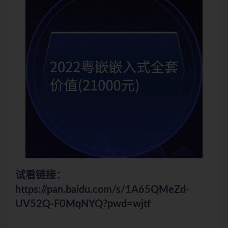
试看链接：
https://pan.baidu.com/s/1A65QMeZd-
UV52Q-F0MqNYQ?pwd=wjtf