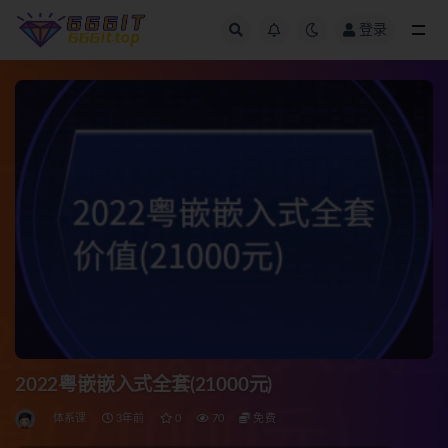
登录
全部
2022粤嵌嵌入式全套(21000元)
体系课
3年前
0
70
免费