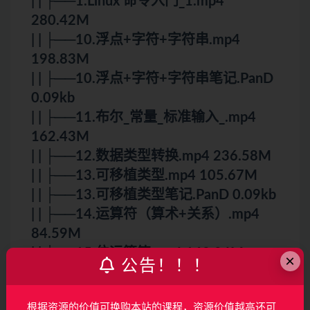
| | ├──1.Linux 命令入门_1.mp4
280.42M
| | ├──10.浮点+字符+字符串.mp4
198.83M
| | ├──10.浮点+字符+字符串笔记.PanD
0.09kb
| | ├──11.布尔_常量_标准输入_.mp4
162.43M
| | ├──12.数据类型转换.mp4 236.58M
| | ├──13.可移植类型.mp4 105.67M
| | ├──13.可移植类型笔记.PanD 0.09kb
| | ├──14.运算符（算术+关系）.mp4
84.59M
| | ├──15.位运算符.mp4 162.04M
×
公告！！！
| | ├──16 复合运算符+逗号表达式.mp4
191.24M
根据资源的价值可换购本站的课程，资源价值越高还可