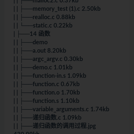
| | ├──malloc2.c 0.37kb
| | ├──memory_test (1).c 2.50kb
| | ├──realloc.c 0.88kb
| | └──static.c 0.22kb
| ├──14 函数
| | ├──demo
| | ├──a.out 8.20kb
| | ├──argc_argv.c 0.30kb
| | ├──demo.c 1.01kb
| | ├──function-in.s 1.09kb
| | ├──function.c 0.67kb
| | ├──function.o 1.70kb
| | ├──function.s 1.10kb
| | ├──variable_arguments.c 1.74kb
| | ├──递归函数.c 1.09kb
| | ├──递归函数的调用过程.jpg