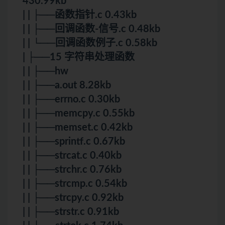
430.99kb
| | ├──函数指针.c 0.43kb
| | ├──回调函数-信号.c 0.48kb
| | └──回调函数例子.c 0.58kb
| ├──15 字符串处理函数
| | ├──hw
| | ├──a.out 8.28kb
| | ├──errno.c 0.30kb
| | ├──memcpy.c 0.55kb
| | ├──memset.c 0.42kb
| | ├──sprintf.c 0.67kb
| | ├──strcat.c 0.40kb
| | ├──strchr.c 0.76kb
| | ├──strcmp.c 0.54kb
| | ├──strcpy.c 0.92kb
| | ├──strstr.c 0.91kb