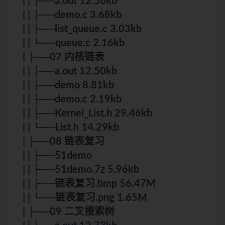
| | ├──a.out 12.56kb
| | ├──demo.c 3.68kb
| | ├──list_queue.c 3.03kb
| | └──queue.c 2.16kb
| ├──07 内核链表
| | ├──a.out 12.50kb
| | ├──demo 8.81kb
| | ├──demo.c 2.19kb
| | ├──Kernel_List.h 29.46kb
| | └──List.h 14.29kb
| ├──08 链表复习
| | ├──51demo
| | ├──51demo.7z 5.96kb
| | ├──链表复习.bmp 56.47M
| | └──链表复习.png 1.65M
| ├──09 二叉搜索树