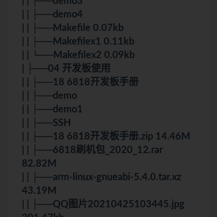
| | ├──demo3
| | ├──demo4
| | ├──Makefile 0.07kb
| | ├──Makefilex1 0.11kb
| | └──Makefilex2 0.09kb
| ├──04 开发板使用
| | ├──18 6818开发板手册
| | ├──demo
| | ├──demo1
| | ├──SSH
| | ├──18 6818开发板手册.zip 14.46M
| | ├──6818刷机包_2020_12.rar
82.82M
| | ├──arm-linux-gnueabi-5.4.0.tar.xz
43.19M
| | ├──QQ图片20210425103445.jpg