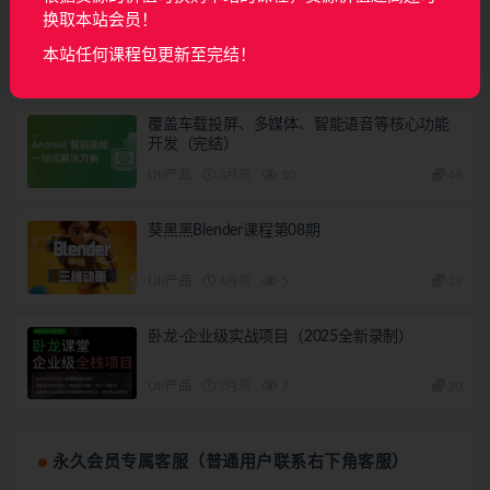
AI产品经理特训营（完结）
换取本站会员！
本站任何课程包更新至完结！
AI
2月前
64
160
覆盖车载投屏、多媒体、智能语音等核心功能
开发（完结）
UI/产品
3月前
10
49
葵黑黑Blender课程第08期
UI/产品
4月前
5
19
卧龙-企业级实战项目（2025全新录制）
UI/产品
7月前
7
30
永久会员专属客服（普通用户联系右下角客服）