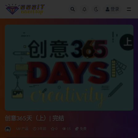
登录
全部
创意365天（上）| 完结
UI/产品
3年前
0
15
免费