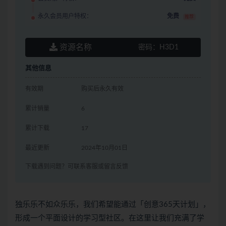
永久会员用户特权：
免费
推荐
资源名称
密码：
H3D1
其他信息
有效期
购买后永久有效
累计销量
6
累计下载
17
最近更新
2024年10月01日
下载遇到问题？可联系客服或留言反馈
独乐乐不如众乐乐，我们希望能通过「创意365天计划」，
形成一个平面设计的学习型社区。在这里让我们充满了学