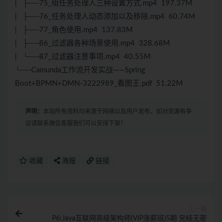
| ├──75_组任务处理人三种设置方式.mp4 197.37M
| ├──76_任务处理人动态添加以及移除.mp4 60.74M
| ├──77_角色使用.mp4 137.83M
| ├──86_过滤器各种场景使用.mp4 328.68M
| └──87_过滤器注意事项.mp4 40.55M
└──Camunda工作流开发实战——Spring
Boot+BPMN+DMN-3222989_看图王.pdf 51.22M
声明：
本站所有资料均来源于网络以及用户发布，如对资源有争
议请联系微信客服我们可以安排下架！
收藏
海报
链接
上一篇
P6:Java互联网高级架构师(VIP涨薪班)5期 完结无密