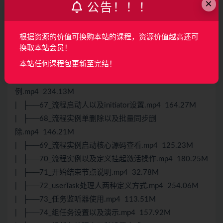
×
公告！！！
| ├──49_授权用户操作cockpit项目.mp4 120.00M
| ├──62_RuntimeService以及派生类.mp4 82.96M
根据资源的价值可换购本站的课程，资源价值越高还可
| ├──63_执行实例流程三个景点案例.mp4 38.83M
换取本站会员！
| ├──64_流程实例启动涉及到的表说明.mp4 208.63M
本站任何课程包更新至完结！
| ├──65_从任意节点启动实例.mp4 151.51M
| ├──66_历史数据五张表说明以及跟踪实
例.mp4 234.13M
| ├──67_流程启动人以及initiator设置.mp4 164.27M
| ├──68_流程实例单删除以及批量同步删
除.mp4 146.21M
| ├──69_流程实例启动核心源码查看.mp4 125.23M
| ├──70_流程实例以及定义挂起激活操作.mp4 180.25M
| ├──71_开始结束节点说明.mp4 32.78M
| ├──72_userTask处理人两种定义方式.mp4 254.06M
| ├──73_任务监听器使用.mp4 113.51M
| ├──74_组任务设置以及演示.mp4 157.92M