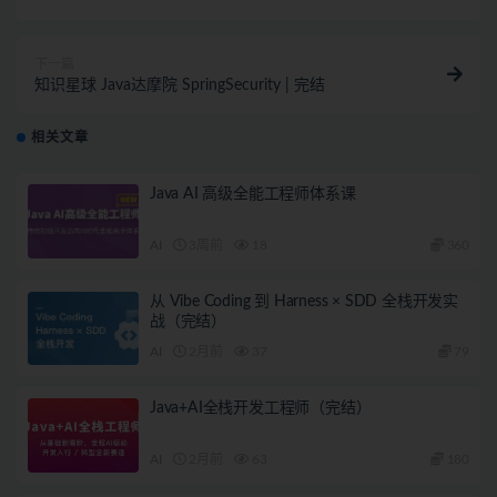
下一篇
知识星球 Java达摩院 SpringSecurity | 完结
相关文章
Java AI 高级全能工程师体系课
AI
3周前
18
360
从 Vibe Coding 到 Harness × SDD 全栈开发实
战（完结）
AI
2月前
37
79
Java+AI全栈开发工程师（完结）
AI
2月前
63
180