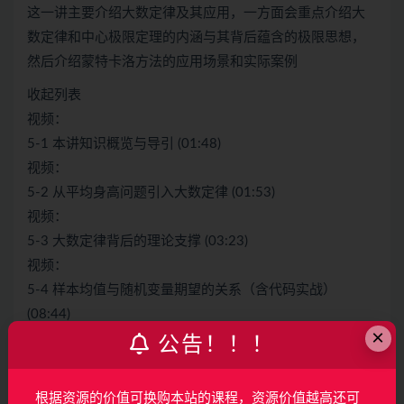
这一讲主要介绍大数定律及其应用，一方面会重点介绍大
数定律和中心极限定理的内涵与其背后蕴含的极限思想，
然后介绍蒙特卡洛方法的应用场景和实际案例
收起列表
视频：
5-1 本讲知识概览与导引 (01:48)
视频：
5-2 从平均身高问题引入大数定律 (01:53)
视频：
5-3 大数定律背后的理论支撑 (03:23)
视频：
5-4 样本均值与随机变量期望的关系（含代码实战）
(08:44)
×
视频：
公告！！！
5-5 样本均值的方差与分布（含代码实战） (07:28)
视频：
根据资源的价值可换购本站的课程，资源价值越高还可