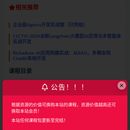
相关推荐
企业级Agents开发实战营（已完结）
51CTO-2024全新Langchain大模型AI应用与多智能体
实战开发
RichadLee-AI应用构建实战：从RAG、多模态到
ChatBI系统开发
课程目录
×
公告！！！
第1周 AI 智能体价值解码与项目蓝图绘制
视频：1-1 第1章 多智能体开发特训营–课程概述及学习安
排
根据资源的价值可换购本站的课程，资源价值越高还可
视频：1-2 第2章 学面通AI如何让学习面试效率翻倍
换取本站会员！
视频：1-3 第3章 【学面通AI】多模态多智能体项目需求拆
本站任何课程包更新至完结！
解