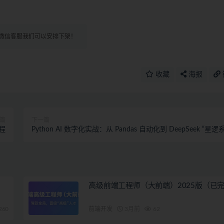
微信客服我们可以安排下架！
收藏
海报
篇
下一篇
程
Python AI 数字化实战：从 Pandas 自动化到 DeepSeek “星逻
统”开发(完结)
高级前端工程师（大前端）2025版（已
260
前端开发
3月前
62