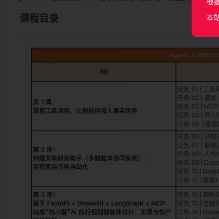
根
本
课程目录