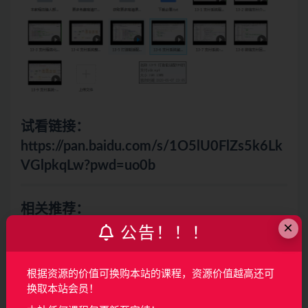
试看链接：
https://pan.baidu.com/s/1O5lU0FlZs5k6Lk
VGlpkqLw?pwd=uo0b
相关推荐：
×
公告！！！
Kotlin打造完整电商APP 模块化+MVP+主流框架（完
结无密）
根据资源的价值可换购本站的课程，资源价值越高还可
换取本站会员！
【微体系课】Go+Python打造电商系统 自研微服务框
架（完结无密）