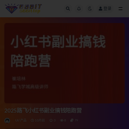
登录
全部
2025路飞小红书副业搞钱陪跑营
UI/产品
10月前
0
8
79