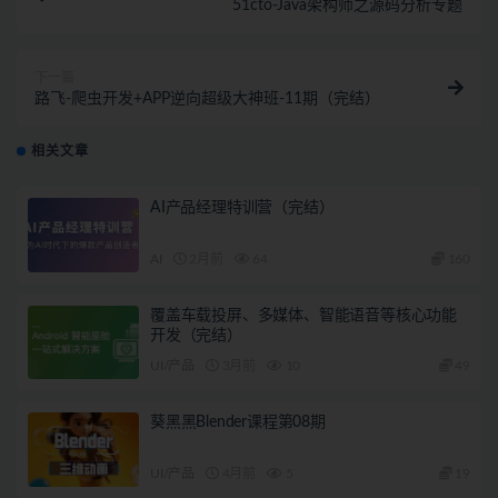
51cto-Java架构师之源码分析专题
下一篇
路飞-爬虫开发+APP逆向超级大神班-11期（完结）
相关文章
AI产品经理特训营（完结）
AI
2月前
64
160
覆盖车载投屏、多媒体、智能语音等核心功能
开发（完结）
UI/产品
3月前
10
49
葵黑黑Blender课程第08期
UI/产品
4月前
5
19