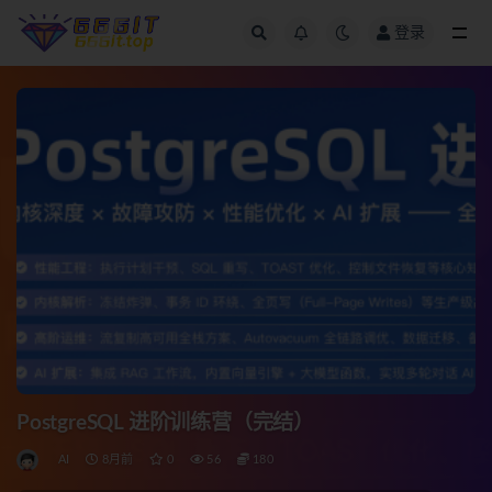
登录
全部
PostgreSQL 进阶训练营（完结）
AI
8月前
0
56
180