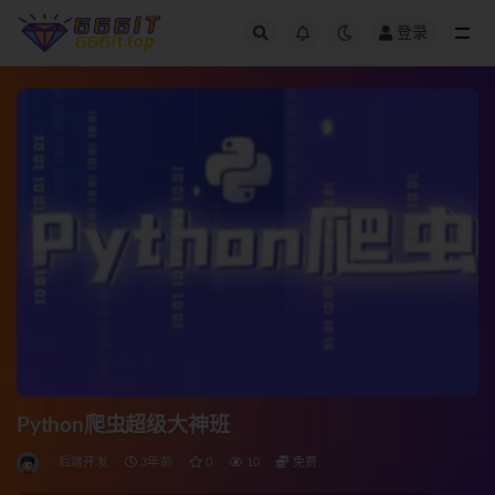
登录
全部
Python爬虫超级大神班
后端开发
3年前
0
10
免费