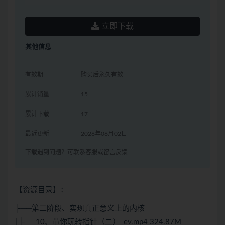
立即下载
其他信息
有效期
购买后永久有效
累计销量
15
累计下载
17
最近更新
2026年06月02日
下载遇到问题？可联系客服或留言反馈
【资源目录】：
├──第二阶段、实现真正意义上的内核
| ├──10、带你玩转指针（二）_ev.mp4 324.87M