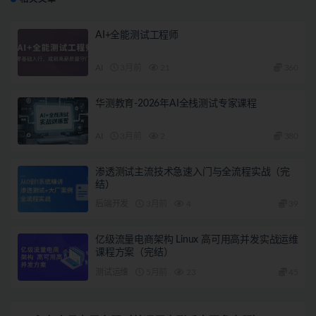
AI+全能测试工程师
AI
3月前
21
360
华测教育-2026年AI全栈测试专家课程
AI
3月前
2
380
渗透测试主流技术急速入门与全流程实战（完
结）
后端开发
3月前
4
39
亿级流量电商架构 Linux 高可用高并发实战运维
课程方案（完结）
测试运维
5月前
23
45