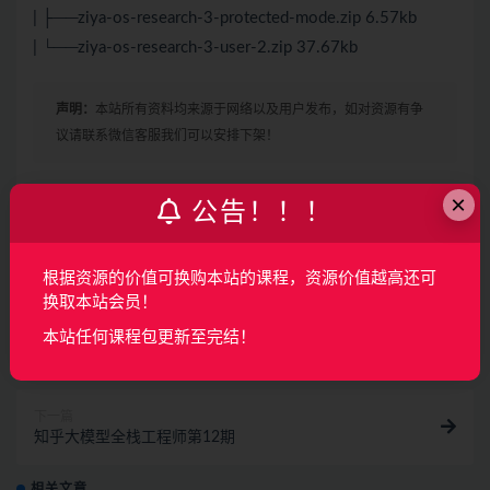
| ├──ziya-os-research-3-protected-mode.zip 6.57kb
| └──ziya-os-research-3-user-2.zip 37.67kb
声明：
本站所有资料均来源于网络以及用户发布，如对资源有争
议请联系微信客服我们可以安排下架！
×
公告！！！
收藏
海报
链接
根据资源的价值可换购本站的课程，资源价值越高还可
换取本站会员！
上一篇
本站任何课程包更新至完结！
八斗AI教程
下一篇
知乎大模型全栈工程师第12期
相关文章