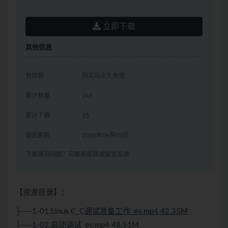
立即下载
其他信息
有效期
购买后永久有效
累计销量
245
累计下载
15
最近更新
2026年06月03日
下载遇到问题？可联系客服或留言反馈
【资源目录】：
├──1-01.Linux C_C
调试准备工作_ev.mp4 42.35M
├──1-02.启动调试_ev.mp4 48.51M