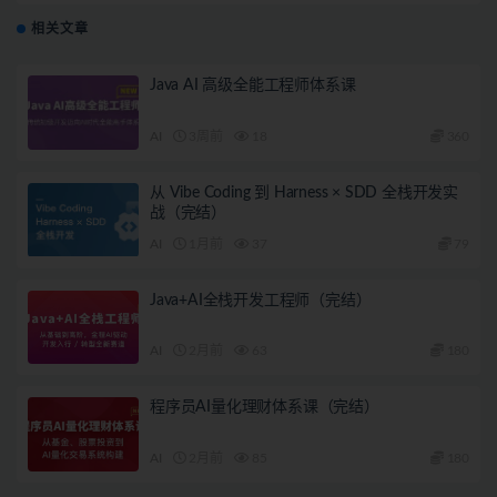
相关文章
Java AI 高级全能工程师体系课
AI
3周前
18
360
从 Vibe Coding 到 Harness × SDD 全栈开发实
战（完结）
AI
1月前
37
79
Java+AI全栈开发工程师（完结）
AI
2月前
63
180
程序员AI量化理财体系课（完结）
AI
2月前
85
180