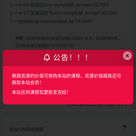
├──4-06.栈溢出core dump分析_ev.mp4 43.79M
├──4-07.无调试符号core dump分析_ev.mp4 39.33M
└──gdbdebug-sourceandppt.zip 18.46M
声明：
本站所有资料均来源于网络以及用户发布，如对资源有争
议请联系微信客服我们可以安排下架！
×
公告！！！
收藏
海报
链接
根据资源的价值可换购本站的课程，资源价值越高还可
换取本站会员！
本站任何课程包更新至完结！
上一篇
尚硅谷嵌入式之电子元器件入门
下一篇
硅谷SVN高级视频