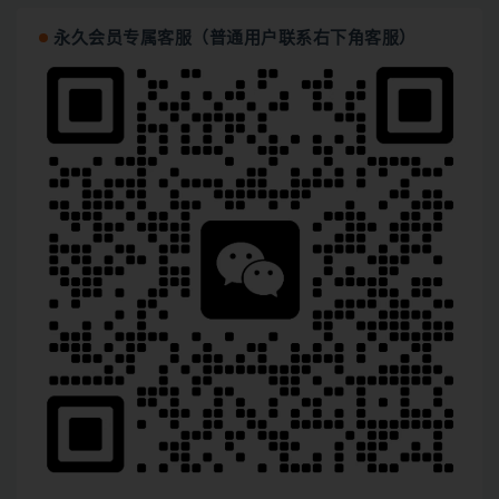
永久会员专属客服（普通用户联系右下角客服）