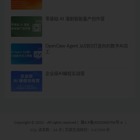
零基础 AI 漫剧智能量产创作营
OpenClaw Agent 从0到1打造你的数字AI员
工
企业级AI编程实战营
Copyright © 2021 - All rights reserved
|
冀ICP备2022000706号-6
|
SQL 请求数：64 次
|
页面生成耗时：0.47209 秒