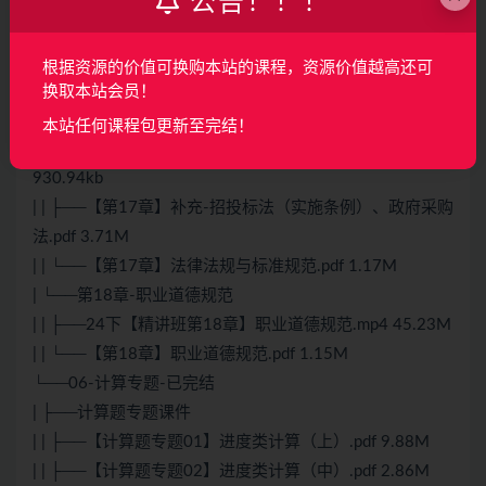
公告！！！
政府采购法.mp4 455.54M
| | ├──24下【精讲班第17章】法律法规与标准规范.mp4
155.60M
根据资源的价值可换购本站的课程，资源价值越高还可
| | ├──【第17章】补充-民法典、著作权法、专利法、商标
换取本站会员！
法.pdf 814.83kb
本站任何课程包更新至完结！
| | ├──【第17章】补充-网络安全法、数据安全法.pdf
930.94kb
| | ├──【第17章】补充-招投标法（实施条例）、政府采购
法.pdf 3.71M
| | └──【第17章】法律法规与标准规范.pdf 1.17M
| └──第18章-职业道德规范
| | ├──24下【精讲班第18章】职业道德规范.mp4 45.23M
| | └──【第18章】职业道德规范.pdf 1.15M
└──06-计算专题-已完结
| ├──计算题专题课件
| | ├──【计算题专题01】进度类计算（上）.pdf 9.88M
| | ├──【计算题专题02】进度类计算（中）.pdf 2.86M