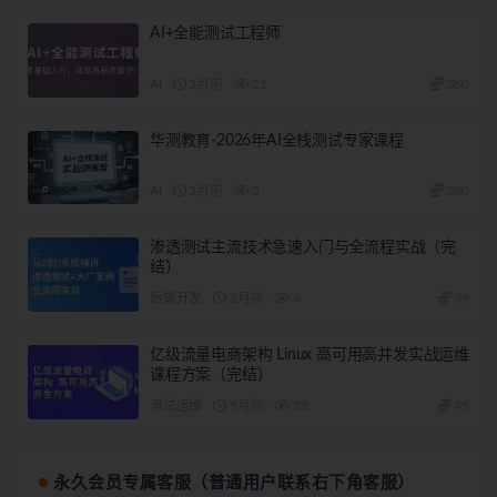
AI+全能测试工程师
AI
3月前
21
360
华测教育-2026年AI全栈测试专家课程
AI
3月前
3
380
渗透测试主流技术急速入门与全流程实战（完
结）
后端开发
3月前
4
39
亿级流量电商架构 Linux 高可用高并发实战运维
课程方案（完结）
测试运维
5月前
23
45
永久会员专属客服（普通用户联系右下角客服）