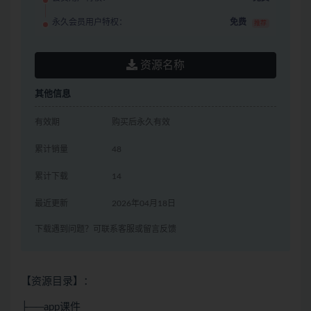
永久会员用户特权：
免费
推荐
资源名称
其他信息
有效期
购买后永久有效
累计销量
48
累计下载
14
最近更新
2026年04月18日
下载遇到问题？可联系客服或留言反馈
【资源目录】：
├──app课件