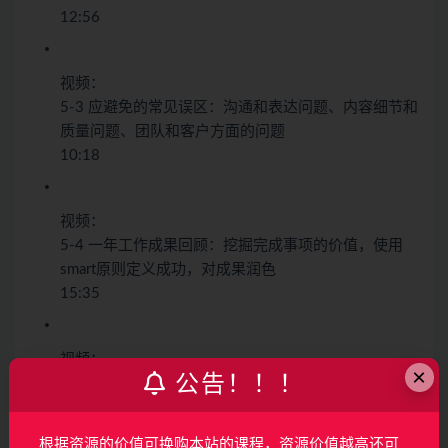
12:56
视频：
5-3 应避免的常见误区：沟通和表达问题、内容细节和
质量问题、团队和客户方面的问题
10:18
视频：
5-4 一年工作成果回顾：挖掘完成事项的价值，使用
smart原则定义成功，对成果润色
15:35
视频：
×
公告！！！
5-5 一年工作成果回顾：问题与挑战、个人成长、团队
贡献、行业与市场贡献
18:30
根据资源的价值可换购本站的课程，资源价值越高还可