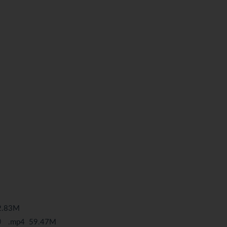
2.83M
y） .mp4 59.47M