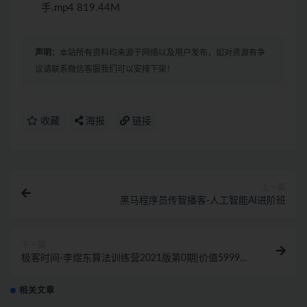
手.mp4 819.44M
声明：
本站所有资料均来源于网络以及用户发布，如对资源有争
议请联系微信客服我们可以安排下架！
收藏
海报
链接
上一篇
黑马程序员传智播客-人工智能AI进阶班
下一篇
极客时间-李煜东算法训练营2021版第0期|价值5999元|
重磅首|完结无秘
相关文章