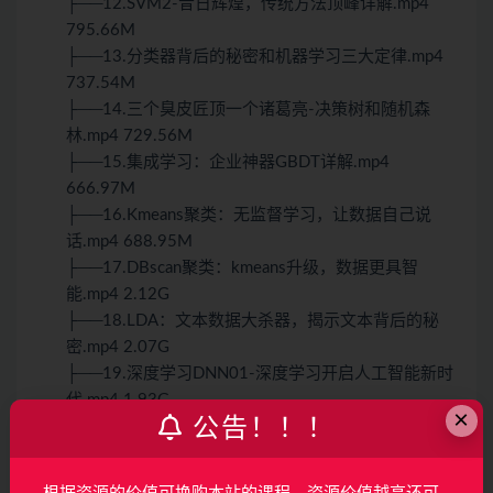
├──12.SVM2-昔日辉煌，传统方法顶峰详解.mp4
795.66M
├──13.分类器背后的秘密和机器学习三大定律.mp4
737.54M
├──14.三个臭皮匠顶一个诸葛亮-决策树和随机森
林.mp4 729.56M
├──15.集成学习：企业神器GBDT详解.mp4
666.97M
├──16.Kmeans聚类：无监督学习，让数据自己说
话.mp4 688.95M
├──17.DBscan聚类：kmeans升级，数据更具智
能.mp4 2.12G
├──18.LDA：文本数据大杀器，揭示文本背后的秘
密.mp4 2.07G
├──19.深度学习DNN01-深度学习开启人工智能新时
代.mp4 1.93G
×
公告！！！
├──2.线性回归1 第一个模型用来进行数值预测.mp4
621.24M
├──20.编程工具keras讲解和深度学习为什么会有