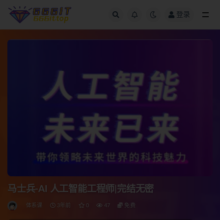
登录
全部
马士兵-AI 人工智能工程师|完结无密
体系课
3年前
0
47
免费