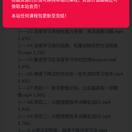
根据资源的价值可换购本站的课程，资源价值越高还可
效.mp4 1.47G
换取本站会员！
├──21.深度学习的学习算法，梯度下降法和链式法
本站任何课程包更新至完结！
则.mp4 1.76G
├──22.多分类函数softmax和学习方法.mp4 2.17G
├──23.深度学习非线性能力关键：激活函数详解.mp4
1.67G
├──24.深度学习避坑指南：权重初始化的方法和技
巧.mp4 1.72G
├──25.集成学习在深度学习中的应用dropout.mp4
1.99G
├──26.梯度下降法的优化和一些先进的学习技术.mp4
1.61G
├──27.项目一：数字图像识别，让机器具有一双眼
睛.mp4 1.60G
├──28.项目二：以图搜图技术详解实战01.mp4
1.94G
├──29.项目二：以图搜图技术详解实战02.mp4
1.78G
├──3.从傻瓜到智能，梯度下降法学习法.mp4